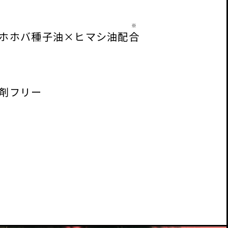
※
ホホバ種子油×ヒマシ油配
合
剤フリー