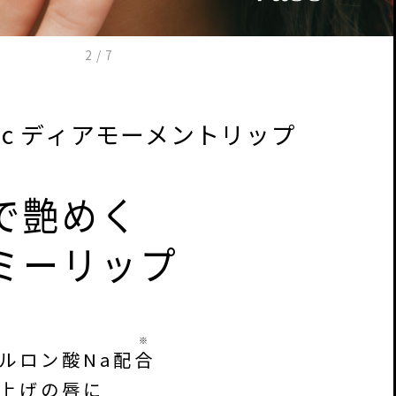
3
/
7
metic ディアモーメントリップ
で艶めく
ミーリップ
※
ルロン酸Na配
合
上げの唇に